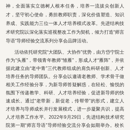
神，全面落实立德树人根本任务，培养一流拔尖创新人
校友工作
才，坚守初心使命，勇担教师职责，深化价值塑造、知识
养成、实践能力三位一体人才培养模式改革。先进结构技
术研究院以深化落实巡视整改工作为契机，倾力打造“师言
导语”导师经验交流系列分享会品牌活动。
学校主页
English
活动依托研究院“大团队、大协作”优势，由方岱宁院士
作为“头雁”，带领青年教师“雏雁”，形成人才“雁阵”，并依
据此建立由“老中青”三代教师组成的肩负科研创新、人才
培养任务的导师团队。分享会以邀请老教师、学术骨干做
相关工作经验分享，为新导师答疑解惑，在轻松、愉悦的
氛围下传递教学、科研、人才培养经验，促进新导师的快
速成长。通过“老带新，新促老，传帮带”的形式，建立人
才培养与导师成长并行发展模式，进一步凝聚共识，提高
人才培养工作水平。2022年9月29日，先进结构技术研究
院第一期“师言导语”导师经验交流分享会如期举办。校长