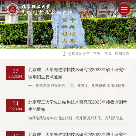
首页
研究院概况
首页
首页
通知公告
您现在的位置 :
-
-
师资队伍
07
北京理工大学先进结构技术研究院2023年硕士研究生
2023.04
调剂招生复试通知
科学研究
一、复试名单 详见附件。 二、复试 1、复试形式 采用现场复试形式，复试地点为北京理工大学中关村校区。 2、资格审查 考生需通过资格审查后才能参加复试，资格审查材料及内容包括： a.准考证； b.身份...
人才培养
04
北京理工大学先进结构技术研究院2023年接收调剂考
2023.04
生的通知
党群工作
为满足我院今年的招生计划，现开展调剂工作。调剂采取差额复试原则。具体调剂专业与名额如下： 专业 调剂名额 085601材料工程（专硕） 4 080200机械工程 2 085502车辆工程（专硕） 4 ...
学生工作
30
北京理工大学先进结构技术研究院2023年博士研究生