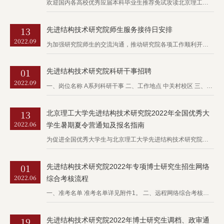
欢迎国内各高校优秀应届本科毕业生推荐免试攻读北京理工大学先进结构技术研究院研究生！ 一、研究院介绍 先进结构技术研究院成立于2015年5月，是专门从事先进结构技术研究的学术实体。研究院旨在结合国家中长...
13
先进结构技术研究院师生服务接待日安排
2022.09
为加强研究院师生的交流沟通，推动研究院各项工作顺利开展，落实“我为群众办实事”，经先进结构技术研究院党政联席会研究决定，特建立接待师生来访制度，定期开展“师生服务接待日”活动。具体安排为：每周五下午，...
01
先进结构技术研究院科研干事招聘
2022.09
一、岗位名称 A系列科研干事 二、工作地点 中关村校区 三、岗位职责 1.协助负责研究院科研项目的申报、组织和管理等工作； 2.负责起草制定科研管理工作的相关规章制度； 3.负责做好研究院科研项目、科...
13
北京理工大学先进结构技术研究院2022年全国优秀大
2022.06
学生暑期夏令营通知及报名指南
为促进全国优秀大学生与北京理工大学先进结构技术研究院的沟通与交流，帮助青年学子深入了解先进结构技术的学术前沿进展及我院发展情况，北京理工大学先进结构技术研究院定于6月27日-29日举办 “先进结构”2...
01
先进结构技术研究院2022年专项博士研究生招生网络
2022.06
综合考核流程
一、准考名单 准考名单详见附件1。 二、远程网络综合考核工作方案 1.综合考核形式 因受疫情影响，研究院2022年专项博士研究生综合考核工作将于2022年6月2日15:00采取远程网络视频形式开展。 ...
19
先进结构技术研究院2022年博士研究生调档、政审通