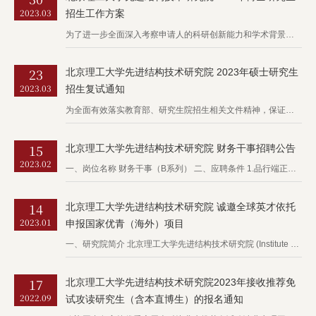
2023.03
招生工作方案
校友工作
为了进一步全面深入考察申请人的科研创新能力和学术背景，建立科学合理的拔尖创新人才选拔机制，我院2023年博士研究生招生实行“申请-考核制”，考试形式为现场考核。 一、考生报名 详见《北京理工大学202...
23
北京理工大学先进结构技术研究院 2023年硕士研究生
2023.03
招生复试通知
为全面有效落实教育部、研究生院招生相关文件精神，保证我院2023年硕士研究生招生复试录取工作公平公正、科学合理开展，现制定此工作方案。 一、 各专业复试分数线 二、复试 1、复试形式 全日制硕士研究生...
学校主页
English
15
北京理工大学先进结构技术研究院 财务干事招聘公告
2023.02
一、岗位名称 财务干事（B系列） 二、应聘条件 1.品行端正，遵纪守法，具有良好的思想政治素质； 2.年满18周岁，原则上年龄不超过35周岁，大学本科及以上； 3.熟悉财务基本知识，有高校财务经验者优...
14
北京理工大学先进结构技术研究院 诚邀全球英才依托
2023.01
申报国家优青（海外）项目
一、研究院简介 北京理工大学先进结构技术研究院 (Institute of Advanced Structure Technology, Beijing Institute ofTechnology)...
17
北京理工大学先进结构技术研究院2023年接收推荐免
2022.09
试攻读研究生（含本直博生）的报名通知