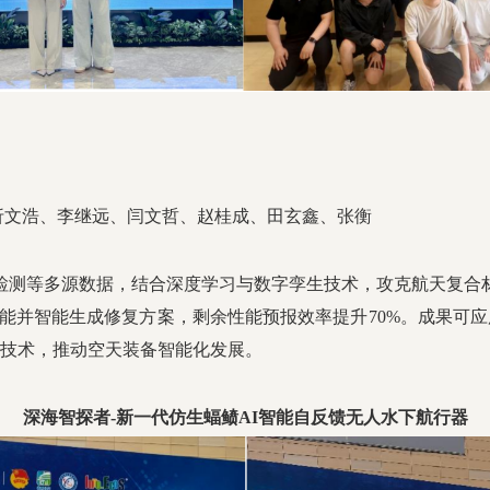
折文浩、李继远、闫文哲、赵桂成、田玄鑫、张衡
导波检测等多源数据，结合深度学习与数字孪生技术，攻克航天复
载性能并智能生成修复方案，剩余性能预报效率提升70%。成果可
链条技术，推动空天装备智能化发展。
深海智探者-新一代仿生蝠鲼AI智能自反馈无人水下航行器