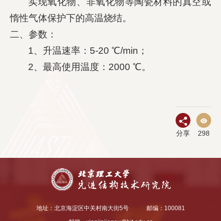
实现氧化物、非氧化物等陶瓷材料的真空或
惰性气体保护下的高温烧结。
校友工作
二、参数：
1、升温速率：5-20 ℃/min；
2、最高使用温度：2000 ℃。
学校主页
English
分享
298
地址：北京海淀区中关村南大街5号
邮编：100081