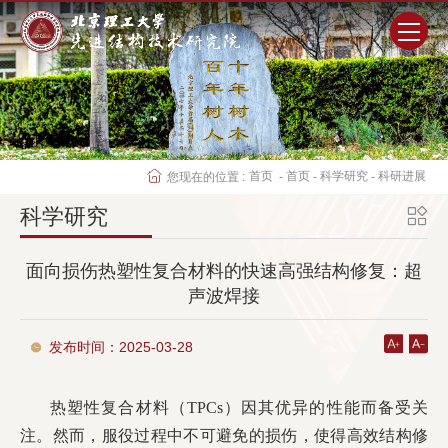
首页
研究院概况
首页
首页
科学研究
科研进展
您现在的位置 :
-
-
-
师资队伍
科学研究
科学研究
面向损伤热塑性复合材料的快速高强结构修复：超
声波焊接
人才培养
发布时间：2025-03-28
党群工作
热塑性复合材料（TPCs）因其优异的性能而备受关
学生工作
注。然而，服役过程中不可避免的损伤，使得高效结构修