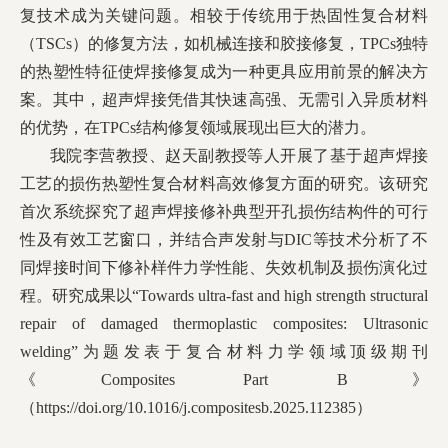
复技术成为关键问题。相较于传统用于热固性复合材料
校友工作
（TSCs）的修复方法，如机械连接和胶接修复，TPCs独特
的热塑性特征使焊接修复成为一种更具应用前景的解决方
案。其中，超声焊接凭借其快速高强、无需引入异质材料
的优势，在TPCs结构修复领域展现出巨大的潜力。
我院李营教授、赵天副教授等人开展了基于超声焊接
学校主页
English
工艺的损伤热塑性复合材料高效修复方面的研究。该研究
首次系统探究了超声焊接修补典型开孔损伤结构件的可行
性及有效工艺窗口，并结合声发射与DIC等技术分析了不
同焊接时间下修补样件力学性能、失效机制及损伤演化过
程。研究成果以“Towards ultra-fast and high strength structural
repair of damaged thermoplastic composites: Ultrasonic
welding”为题发表于复合材料力学领域顶级期刊
《Composites Part B》
（https://doi.org/10.1016/j.compositesb.2025.112385）