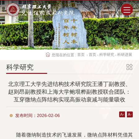
首页
研究院概况
首页
首页
科学研究
科研进展
您现在的位置 :
-
-
-
师资队伍
科学研究
科学研究
北京理工大学先进结构技术研究院王潘丁副教授、
赵则昂副教授和上海大学鲍垠桦副教授联合团队：
互穿微纳点阵结构实现高振动衰减与能量吸收
人才培养
发布时间：2026-02-06
党群工作
学生工作
随着微纳制造技术的飞速发展，微纳点阵材料凭借其