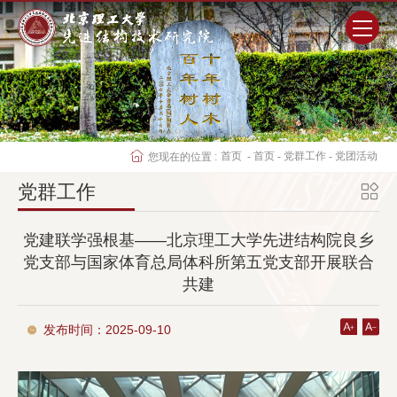
首页
研究院概况
首页
首页
党群工作
党团活动
您现在的位置 :
-
-
-
师资队伍
党群工作
科学研究
党建联学强根基——北京理工大学先进结构院良乡
党支部与国家体育总局体科所第五党支部开展联合
共建
人才培养
发布时间：2025-09-10
党群工作
学生工作